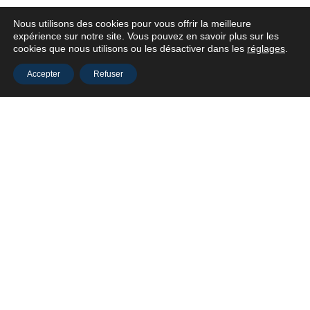
Nous utilisons des cookies pour vous offrir la meilleure
expérience sur notre site. Vous pouvez en savoir plus sur les
cookies que nous utilisons ou les désactiver dans les
réglages
.
Accepter
Refuser
Partenaires