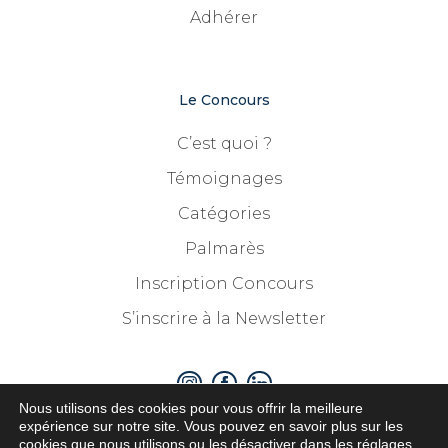
Adhérer
Le Concours
C’est quoi ?
Témoignages
Catégories
Palmarès
Inscription Concours
S’inscrire à la Newsletter
Nous utilisons des cookies pour vous offrir la meilleure
expérience sur notre site. Vous pouvez en savoir plus sur les
cookies que nous utilisons ou les désactiver dans les
réglages
.