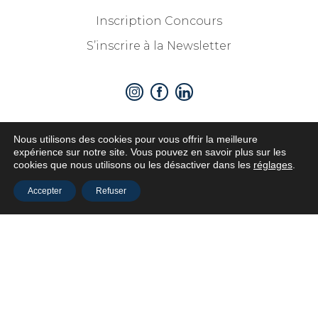
Inscription Concours
S’inscrire à la Newsletter
Nous utilisons des cookies pour vous offrir la meilleure
expérience sur notre site. Vous pouvez en savoir plus sur les
Partenaires
cookies que nous utilisons ou les désactiver dans les
réglages
.
Accepter
Refuser