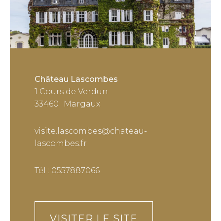
Château Lascombes
1 Cours de Verdun
33460
Margaux
visite.lascombes@chateau-
lascombes.fr
Tél : 0557887066
VISITER LE SITE