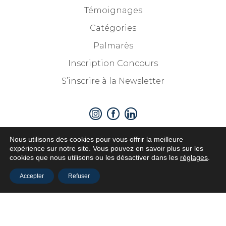
Témoignages
Catégories
Palmarès
Inscription Concours
S’inscrire à la Newsletter
Nous utilisons des cookies pour vous offrir la meilleure
expérience sur notre site. Vous pouvez en savoir plus sur les
cookies que nous utilisons ou les désactiver dans les
réglages
.
Partenaires
Accepter
Refuser