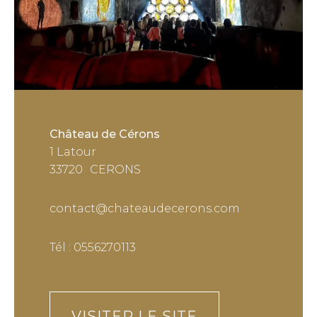
Château de Cérons
1 Latour
33720
CERONS
contact@chateaudecerons.com
Tél : 0556270113
VISITER LE SITE