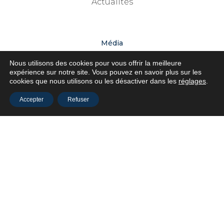
Actualités
Média
Nous utilisons des cookies pour vous offrir la meilleure
Communiqués
expérience sur notre site. Vous pouvez en savoir plus sur les
cookies que nous utilisons ou les désactiver dans les
réglages
.
Presse
Accepter
Refuser
Le Club
Le Club
Actualités
Téléchargements
Liste des membres
Adhérer