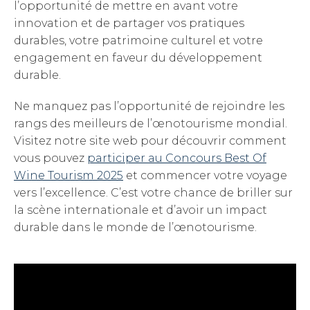
l’opportunité de mettre en avant votre
innovation et de partager vos pratiques
durables, votre patrimoine culturel et votre
engagement en faveur du développement
durable.
Ne manquez pas l’opportunité de rejoindre les
rangs des meilleurs de l’œnotourisme mondial.
Visitez notre site web pour découvrir comment
vous pouvez
participer au Concours Best Of
Wine Tourism 2025
et commencer votre voyage
vers l’excellence. C’est votre chance de briller sur
la scène internationale et d’avoir un impact
durable dans le monde de l’œnotourisme.