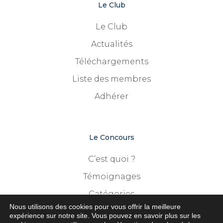
Le Club
Le Club
Actualités
Téléchargements
Liste des membres
Adhérer
Le Concours
C’est quoi ?
Témoignages
Catégories
Nous utilisons des cookies pour vous offrir la meilleure
Palmarès
expérience sur notre site. Vous pouvez en savoir plus sur les